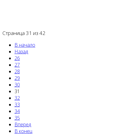
Страница 31 из 42
В начало
Назад
26
27
28
29
30
31
32
33
34
35
Вперед
В конец