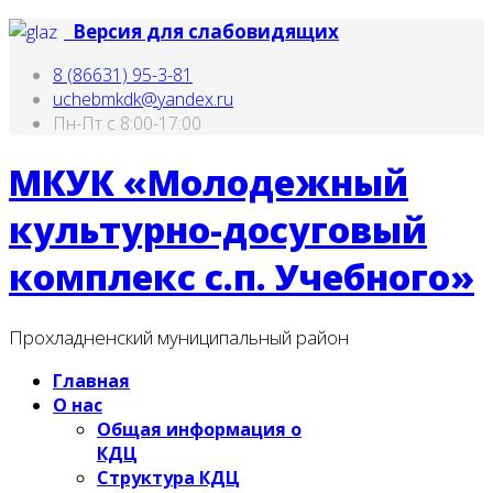
Версия для слабовидящих
8 (86631) 95-3-81
uchebmkdk@yandex.ru
Пн-Пт с 8:00-17:00
МКУК «Молодежный
культурно-досуговый
комплекс с.п. Учебного»
Прохладненский муниципальный район
Главная
О нас
Общая информация о
КДЦ
Структура КДЦ