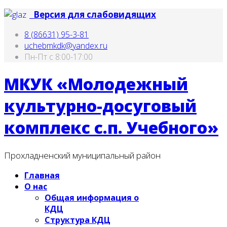
Версия для слабовидящих
8 (86631) 95-3-81
uchebmkdk@yandex.ru
Пн-Пт с 8:00-17:00
МКУК «Молодежный
культурно-досуговый
комплекс с.п. Учебного»
Прохладненский муниципальный район
Главная
О нас
Общая информация о
КДЦ
Структура КДЦ